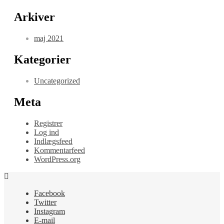
Arkiver
maj 2021
Kategorier
Uncategorized
Meta
Registrer
Log ind
Indlægsfeed
Kommentarfeed
WordPress.org
Facebook
Twitter
Instagram
E-mail