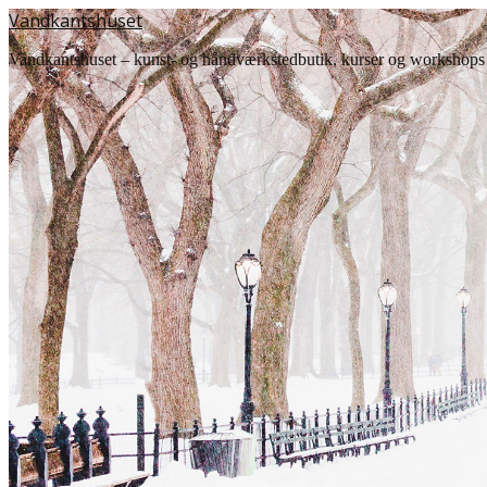
Vandkantshuset
Vandkantshuset – kunst- og håndværkstedbutik, kurser og workshops