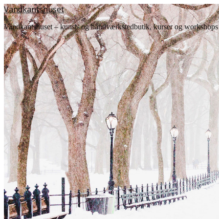
Vandkantshuset
Vandkantshuset – kunst- og håndværkstedbutik, kurser og workshops